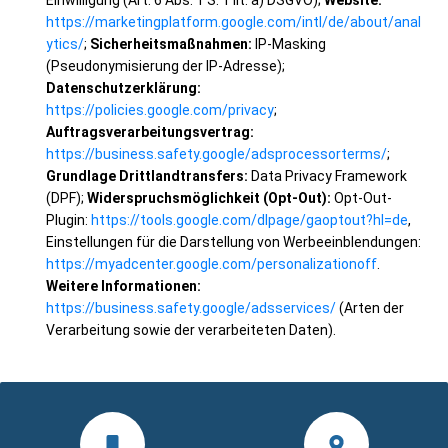
Einwilligung (Art. 6 Abs. 1 S. 1 lit. a) DSGVO);
Website:
https://marketingplatform.google.com/intl/de/about/anal
ytics/
;
Sicherheitsmaßnahmen:
IP-Masking
(Pseudonymisierung der IP-Adresse);
Datenschutzerklärung:
https://policies.google.com/privacy
;
Auftragsverarbeitungsvertrag:
https://business.safety.google/adsprocessorterms/
;
Grundlage Drittlandtransfers:
Data Privacy Framework
(DPF);
Widerspruchsmöglichkeit (Opt-Out):
Opt-Out-
Plugin:
https://tools.google.com/dlpage/gaoptout?hl=de
,
Einstellungen für die Darstellung von Werbeeinblendungen:
https://myadcenter.google.com/personalizationoff
.
Weitere Informationen:
https://business.safety.google/adsservices/
(Arten der
Verarbeitung sowie der verarbeiteten Daten).